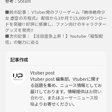
参考：
Steam
■前の記事： VTuber発のフリーゲーム『絶体絶命少
女 虚空の方程式』 配信から3か月で15,000ダウンロー
ドを突破!! 好評に感謝し、ファン向けのキャラクター
グッズを発売!!
■次の記事： 【注目度急上昇！】Youtube「縦型配
信」の魅力に迫る
記事作成
Vtuber post
Vtuber post 編集部。Vtuberに関す
る話題を集め、ニュース情報としてお
届けしております。情報提供は
お問い
合わせ
、または
ユーザーニュース投
稿
よりお寄せください。