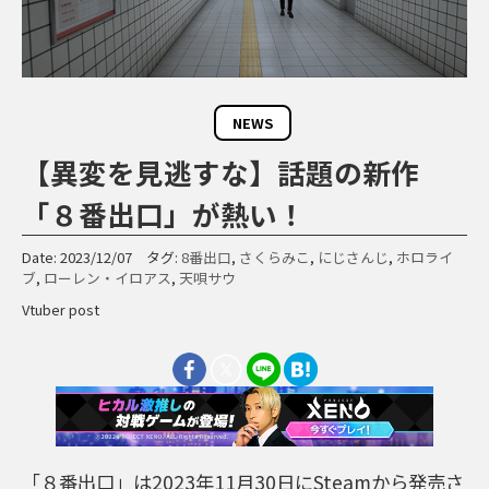
NEWS
【異変を見逃すな】話題の新作
「８番出口」が熱い！
Date: 2023/12/07 タグ:
8番出口
,
さくらみこ
,
にじさんじ
,
ホロライ
ブ
,
ローレン・イロアス
,
天唄サウ
Vtuber post
「８番出口」は2023年11月30日にSteamから発売さ