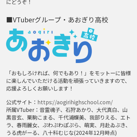
にどうぞ！
■VTuberグループ・あおぎり高校
「おもしろければ、何でもあり！」をモットーに皆様
に楽しんでいただける活動を頑張っていきますので、
応援よろしくお願いします！
公式サイト：
https://aogirihighschool.com/
所属VTuber：音霊魂子、石狩あかり、大代真白、山
黒音玄、栗駒こまる、千代浦蝶美、我部りえる、エト
ラ、春雨麗女、ぷわぷわぽぷら、萌実、月赴ゐぶき、
うる虎がーる、八十科むじな(2024年12月時点)