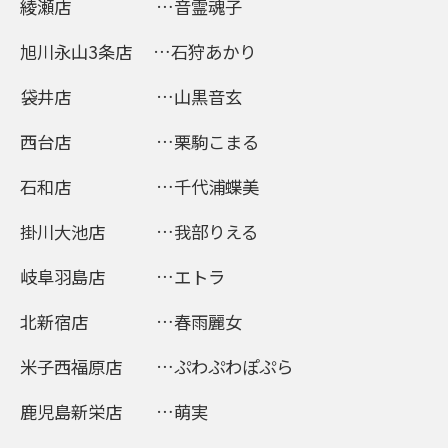
綾瀬店 …音霊魂子
旭川永山3条店 …石狩あかり
袋井店 …山黒音玄
西台店 …栗駒こまる
石和店 …千代浦蝶美
掛川大池店 …我部りえる
岐阜羽島店 …エトラ
北新宿店 …春雨麗女
米子西福原店 …ぷわぷわぽぷら
鹿児島新栄店 …萌実