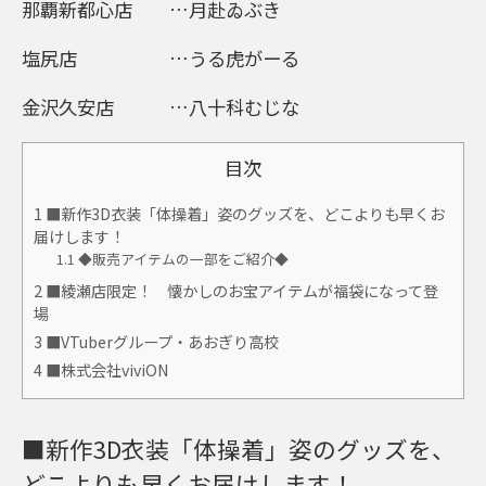
那覇新都心店 …月赴ゐぶき
塩尻店 …うる虎がーる
金沢久安店 …八十科むじな
目次
1
■新作3D衣装「体操着」姿のグッズを、どこよりも早くお
届けします！
1.1
◆販売アイテムの一部をご紹介◆
2
■綾瀬店限定！ 懐かしのお宝アイテムが福袋になって登
場
3
■VTuberグループ・あおぎり高校
4
■株式会社viviON
■新作3D衣装「体操着」姿のグッズを、
どこよりも早くお届けします！