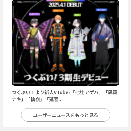
つくぶい！より新人VTuber「七辻アゲハ」「凪霧
ナキ」「槙嶺」「延喜...
ユーザーニュースをもっと見る