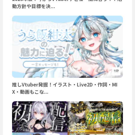
動方針や目標を決...
推しVtuber発掘！イラスト・Live2D・作詞・MI
X・動画もこな...