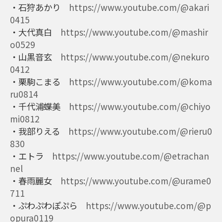
・石狩あかり
https://www.youtube.com/@akari
0415
・大代真白
https://www.youtube.com/@mashir
o0529
・山黒音玄
https://www.youtube.com/@nekuro
0412
・栗駒こまる
https://www.youtube.com/@koma
ru0814
・千代浦蝶美
https://www.youtube.com/@chiyo
mi0812
・我部りえる
https://www.youtube.com/@rieru0
830
・エトラ
https://www.youtube.com/@etrachan
nel
・春雨麗女
https://www.youtube.com/@urame0
711
・ぷわぷわぽぷら
https://www.youtube.com/@p
opura0119