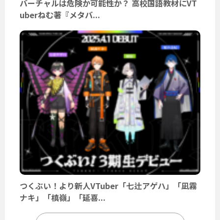
バーチャルは危険か可能性か？ 高校国語教材にVT
uberねむ著『メタバ...
つくぶい！より新人VTuber「七辻アゲハ」「凪霧
ナキ」「槙嶺」「延喜...