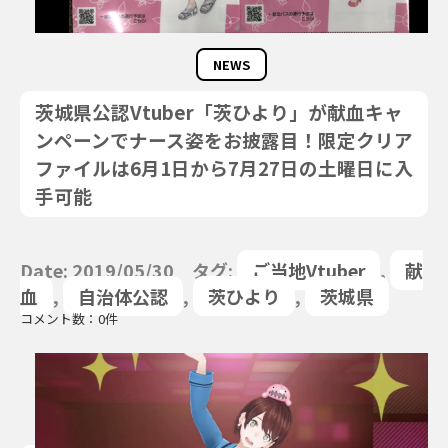
NEWS
茨城県公認Vtuber「茨ひより」が献血キャ
ンペーンでナース姿をお披露目！限定クリア
ファイルは6月1日から7月27日の土曜日に入
手可能
Date: 2019/05/30 タグ:
ご当地Vtuber
,
献
血
,
自治体公認
,
茨ひより
,
茨城県
コメント数：0件