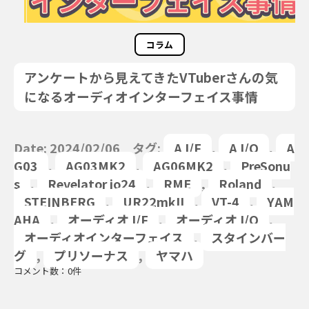
コラム
アンケートから見えてきたVTuberさんの気
になるオーディオインターフェイス事情
Date: 2024/02/06 タグ:
A I/F
,
A I/O
,
A
G03
,
AG03MK2
,
AG06MK2
,
PreSonu
s
,
Revelator io24
,
RME
,
Roland
,
STEINBERG
,
UR22mkII
,
VT-4
,
YAM
AHA
,
オーディオ I/F
,
オーディオ I/O
,
オーディオインターフェイス
,
スタインバー
グ
,
プリソーナス
,
ヤマハ
コメント数：0件