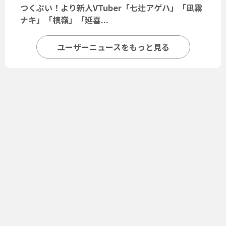
つくぶい！より新人VTuber「七辻アゲハ」「凪霧
ナキ」「槙嶺」「延喜...
ユーザーニュースをもっと見る