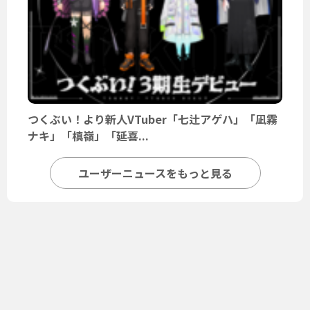
つくぶい！より新人VTuber「七辻アゲハ」「凪霧
ナキ」「槙嶺」「延喜...
ユーザーニュースをもっと見る