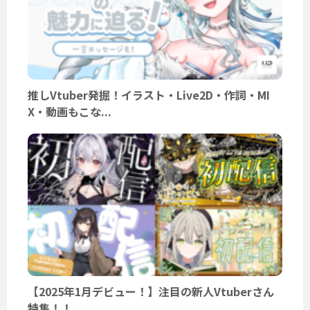
推しVtuber発掘！イラスト・Live2D・作詞・MI
X・動画もこな...
【2025年1月デビュー！】注目の新人Vtuberさん
特集！！