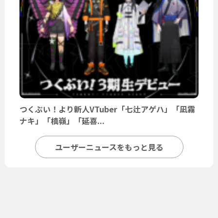
つくぶい！より新人VTuber「七辻アゲハ」「凪霧
ナキ」「槙嶺」「延喜...
ユーザーニュースをもっと見る