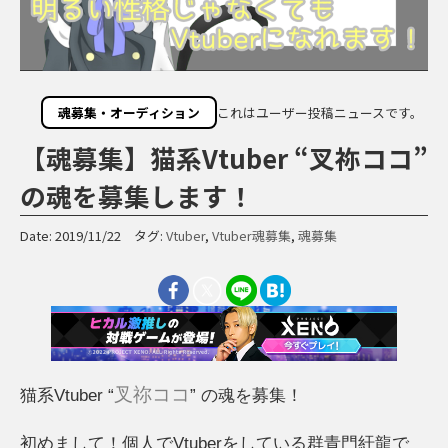
魂募集・オーディション
これはユーザー投稿ニュースです。
【魂募集】猫系Vtuber “叉祢ココ”
の魂を募集します！
Date: 2019/11/22 タグ:
Vtuber
,
Vtuber魂募集
,
魂募集
叉祢ココ
猫系Vtuber “
” の魂を募集！
初めまして！個人でVtuberをしている群青門紆龍で