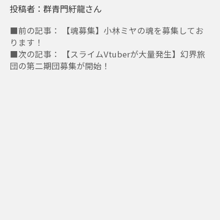
投稿者：群青門紆龍さん
■前の記事： 【魂募集】小林ミヤの魂を募集してお
ります！
■次の記事： 【スライムVtuberが大量発生】幻界旅
団の第二期団募集が開始！