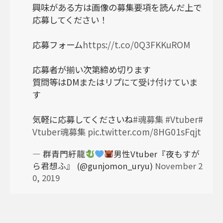
興味がある方は画像の募集要項を読んだ上で
応募してください！
応募フォーム
https://t.co/0Q3FKKuROM
応募者が揃い次第締め切ります
質問等はDMまたはリプにて受け付けていま
す
気軽に応募してくださいね
#魂募集
#Vtuber
#
Vtuber魂募集
pic.twitter.com/8HG01sFqjt
— 群青門紆龍
男性Vtuber『夜もすが
ら君想ふ』 (@gunjomon_uryu)
November 2
0, 2019