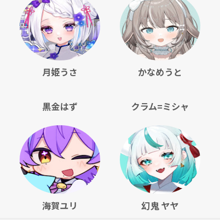
月姫うさ
かなめうと
黒金はず
クラム=ミシャ
海賀ユリ
幻鬼 ヤヤ