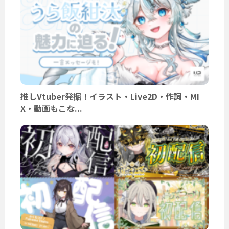
推しVtuber発掘！イラスト・Live2D・作詞・MI
X・動画もこな...