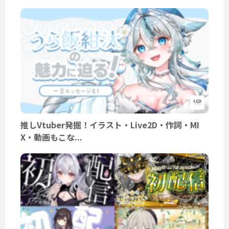
推しVtuber発掘！イラスト・Live2D・作詞・MI
X・動画もこな...