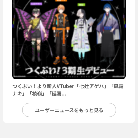
つくぶい！より新人VTuber「七辻アゲハ」「凪霧
ナキ」「槙嶺」「延喜...
ユーザーニュースをもっと見る