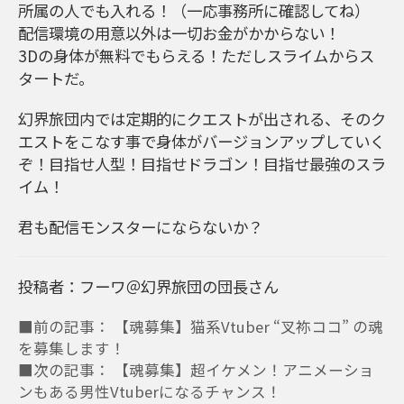
所属の人でも入れる！（一応事務所に確認してね）
配信環境の用意以外は一切お金がかからない！
3Dの身体が無料でもらえる！ただしスライムからス
タートだ。
幻界旅団内では定期的にクエストが出される、そのク
エストをこなす事で身体がバージョンアップしていく
ぞ！目指せ人型！目指せドラゴン！目指せ最強のスラ
イム！
君も配信モンスターにならないか？
投稿者：フーワ＠幻界旅団の団長さん
■前の記事： 【魂募集】猫系Vtuber “叉祢ココ” の魂
を募集します！
■次の記事： 【魂募集】超イケメン！アニメーショ
ンもある男性Vtuberになるチャンス！