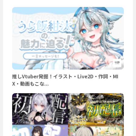
推しVtuber発掘！イラスト・Live2D・作詞・MI
X・動画もこな...