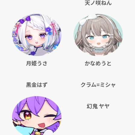
天ノ咲ねん
月姫うさ
かなめうと
黒金はず
クラム=ミシャ
幻鬼 ヤヤ