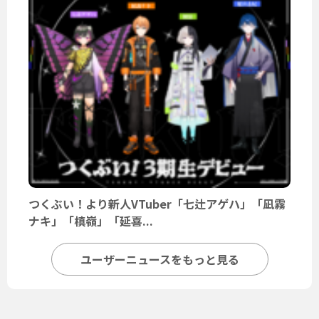
つくぶい！より新人VTuber「七辻アゲハ」「凪霧
ナキ」「槙嶺」「延喜...
ユーザーニュースをもっと見る