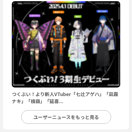
つくぶい！より新人VTuber「七辻アゲハ」「凪霧
ナキ」「槙嶺」「延喜...
ユーザーニュースをもっと見る