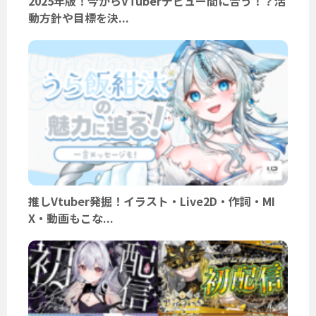
2025年版！今からVTuberデビュー間に合う！？活
動方針や目標を決...
推しVtuber発掘！イラスト・Live2D・作詞・MI
X・動画もこな...