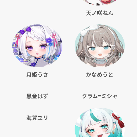
天ノ咲ねん
月姫うさ
かなめうと
黒金はず
クラム=ミシャ
海賀ユリ